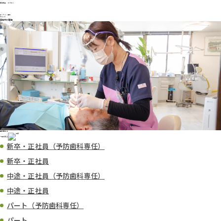
医院概要・アクセス
オンライン面談
Recruit
募集中の職種
歯科衛生士
一覧を見る
新卒・正社員（予防歯科専任）
新卒・正社員
中途・正社員（予防歯科専任）
中途・正社員
パート（予防歯科専任）
パート