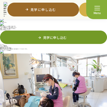
Visitor
見学をご希望の方へ
トップページ
> 見学をご希望の方へ
Visit information
見学のご案内
見学に申し込む
募集
院内見学を実施しています
丸尾歯科では、
Menu
当院へのご応募や就職を検討されている方へ院内見学を実施しています。
「まずは院内を見て応募するか決めたい」
とお考えの方も大歓迎です。
最寄りの伊予鉄「いよ立花駅」から徒歩10分、
バス停「天山変電所」から徒歩1分の好アクセス。
私服OK、お友達と一緒にお越しいただけます。
お気軽にお申し込みください！
見学に申し込む
Clinic tour
クリニック見学では
こんなことがわかります
医院の設備、スタッフの診療技術
実際にお仕事の様子を見て、当院で働くあなたの姿をイメージしてみてください。