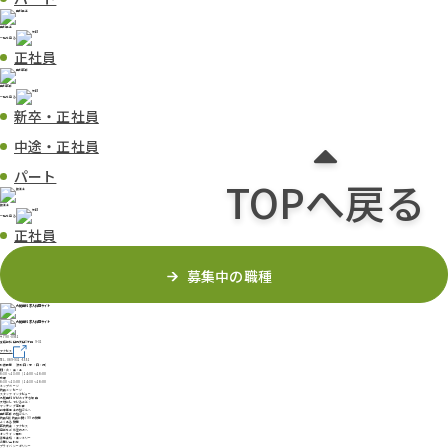
歯科助手
一覧を見る
正社員
歯科医師
一覧を見る
新卒・正社員
中途・正社員
パート
TOPへ戻る
技工士
一覧を見る
正社員
募集中の職種
〒790-0951
愛媛県松山市天山3丁目 9-31
アクセス
TEL.
089-931-5551
診療時間
(休診日：木・日・祝)
月・火・金・土
8:30〜13:00 / 14:00〜18:00
水曜
8:30〜13:00 / 14:30〜18:00
トップページ
院長メッセージ
スタッフインタビュー
丸尾歯科がピカイチな理由
大切にしていること・
マッチング率診断
新卒衛生士の皆さんへ
歯科医師の皆さんへ
院長&副院長に聞く99の質問
よくある質問
医院概要・アクセス
見学をご希望の方へ
オンライン面談
募集要項・エントリー
お問い合わせ
プライバシーポリシー