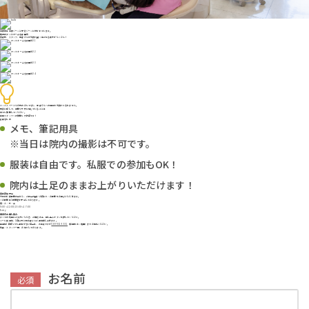
治療室は治療ゾーンと予防ゾーンに分かれています。
院内のアットホームな雰囲気
患者様、スタッフ、業者さんが気持ち良く過ごせる工夫がたくさん！
キッズスペースやお花のおもてなし、業者さんへの感謝の気持ちも忘れません。
応募に際して、疑問や不安に感じていることは
何でも質問してください。
先輩スタッフへの質問も大歓迎です！
必要なもの
メモ、筆記用具
※当日は院内の撮影は不可です。
服装は自由です。私服での参加もOK！
院内は土足のままお上がりいただけます！
見学実施予定
下記の診療時間の中から、ご都合の良いお日にち・お時間をお選びいただけます。
※お時間は1時間程を予定しております。
月・火・水・金
9:00～12:00/15:00～17:00
Entry
見学のお申し込み
すべての項目にご入力いただき、ご確認の上、申し込みボタンを押してください。
メール送信後、1日以内に担当者よりご連絡差し上げます。
送信後1日経っても連絡がない場合は、お手数ですが
089-931-5551
（採用担当：亀田）までお電話ください。
院長・スタッフ一同、お待ちしております。
お名前
必須