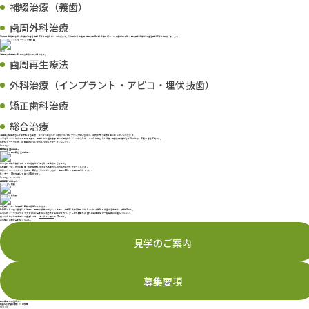
補綴治療（義歯）
歯周外科治療
1年目は基礎的な総合治療ができる歯科医師を目指し学んでいきます。2年目からの義歯対応や歯周外科治療を経て、一口腔単位で総合的な歯科治療ができる歯科医師を目指しましょう。
Point
3年目以降は更に専門的な治療に取り組めます。
歯周再生療法
外科治療（インプラント・アピコ・埋伏抜歯）
矯正歯科治療
総合治療
3年目以降はあなたが専門とする治療・これから学びたい治療についてヒアリングをしながら、当院で行う治療を更に学んでいただきます。
小さなお子さんからご高齢の方まで、幅広い年齢層の患者様にご来院いただいているため、
あなたが学びたい治療・目指す診療が必ず見つかり、実践できる医院
です。
外部セミナーや研修、資格取得についてもいつでもサポートいたします。
Message
開業医志望の先生へ
どんなに優れた技術であっても患者様が来なければ治療できません。
丸尾歯科では、のちに
開業・別院継承を希望する先生のための医院経営をサポート
します。
集患ノウハウやスタッフ育成法、医院ブランドづくりなど、開業に関して仕事の中だけでなく、
セミナー・研修を通して学べる環境です。
Message to dentists
歯科医師のあなたへ
丸尾歯科では、現在歯科医師を募集しています。
勤務医として長く働きたい先生も、開業に向けて学びたい先生も、歯科医師の資格を活かしてパート勤務を希望する先生も、大歓迎です。
あなたの
キャリアとライフスタイルに合わせた働き方が可能
ですので、少しでも興味をお持ちの先生はぜひ一度見学にお越しください。
遠方にお住まいの先生につきましては、
オンライン面談
も可能です。
お気軽にお問い合わせください。
見学のご案内
募集要項
新卒衛生士の皆さんへ
院長&副院長に聞く99の質問
Recruit