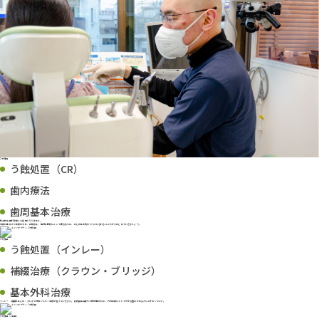
2ヶ月目
う蝕処置（CR）
歯内療法
歯周基本治療
基本的な歯科治療より従事いただきます。
治療の進め方や治療の流れ、各種器具・機材は医院によって異なるため、はじめは当院のやり方になれるところからはじめていきましょう。
3ヶ月目
う蝕処置（インレー）
補綴治療（クラウン・ブリッジ）
基本外科治療
インレー・補綴をはじめ、少しずつ対応いただく治療が増えていきます。副院長は口腔外科専門医のため、外科治療について不安な箇所がある方もご安心ください。
6ヶ月目〜2年目