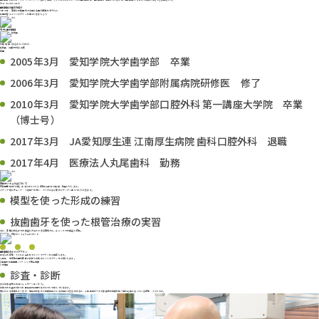
歯科医師に限らず、スタッフもベテラン揃い。知識・スキルともに高いレベルの歯科衛生士・歯科助手が活躍しているため、歯科医師も安心して治療に専念できる環境です。
How dentists work
歯科医師の働き方紹介
それでは、実際に丸尾歯科で活躍する歯科医師をモデルに、
仕事内容とキャリアプランを見ていきましょう
モデル歯科医師
丸尾 尚伸（まるお ひさのぶ）
副院長 / 口腔外科認定医
経歴
2005年3月 愛知学院大学歯学部 卒業
2006年3月 愛知学院大学歯学部附属病院研修医 修了
2010年3月 愛知学院大学歯学部口腔外科 第一講座大学院 卒業
（博士号）
2017年3月 JA愛知厚生連 江南厚生病院 歯科口腔外科 退職
2017年4月 医療法人丸尾歯科 勤務
研修カリキュラムについて
研修期間は約3ヶ月。あなたのスキルと経験に合わせて短縮・延長いたします。
ステップ毎にチェック・フォローを行い、クリアすると次のステップへ進んでいただきます。
模型を使った形成の練習
抜歯歯牙を使った根管治療の実習
など、実践に移るまでの練習も万全にできる環境です。ユニットでの練習も可能。
歯科医師のキャリアプラン
あなたの経験・スキルに合わせてキャリアプランをご用意します。
今回は、未経験の歯科医師に向けた当院のキャリアプランをご紹介します。
1年目の到達目標：ベーシック総合治療
1ヶ月目
診査・診断
まずは患者様とのコミュニケーションから。
当院での診査の流れや診断結果の説明の仕方について学んでいきます。
次にどんな治療をすべきか、現在の状態から治療後はどんなお口にできるのかなど、今後先生が一人で患者様の治療を担う際に必要になってくる経験・スキルです。