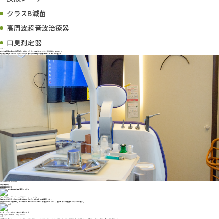
クラスB滅菌
高周波超音波治療器
口臭測定器
Point
現在の駐車場の場所に増築をし、今後メンテナンス用のユニットを5台分増やす予定です。
引き続き予防を中心としながら身近な治療から専門的な治療まで幅広く対応していきます。
About active dentists
現在活躍中の
歯科医師について
院長と副院長の2名体制で歯科治療を行なっています。
お口の状態を整えて綺麗な口腔内を保てるよう、予防中心の歯科医院です。
副院長の専門は口腔外科。総合病院勤務時代に学んだ他科との連携経験を活かし、患者様の全身の健康をつくっています。
ドクターズファイルにて取材を受けました
https://doctorsfile.jp/h/100266/
Point