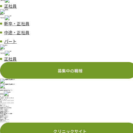
一覧を見る
正社員
歯科医師
一覧を見る
新卒・正社員
中途・正社員
パート
技工士
一覧を見る
正社員
募集中の職種
〒790-0951
愛媛県松山市天山3丁目 9-31
アクセス
TEL.
089-931-5551
診療時間
(休診日：木・日・祝)
月・火・金・土
8:30〜13:00 / 14:00〜18:00
水曜
8:30〜13:00 / 14:30〜18:00
トップページ
院長メッセージ
スタッフインタビュー
丸尾歯科がピカイチな理由
大切にしていること・
マッチング率診断
新卒衛生士の皆さんへ
歯科医師の皆さんへ
院長&副院長に聞く99の質問
よくある質問
医院概要・アクセス
見学をご希望の方へ
オンライン面談
募集要項・エントリー
お問い合わせ
プライバシーポリシー
クリニックサイト