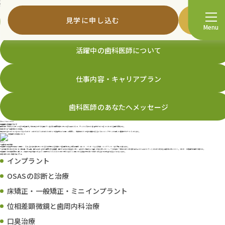
For dentists
歯科医師の皆さんへ
トップページ
> 歯科医師の皆さんへ
見学に申し込む
治療について
Menu
活躍中の歯科医師について
仕事内容・キャリアプラン
歯科医師のあなたへメッセージ
About treatment
丸尾歯科の治療について
開業当時40年前より行ってきた予防歯科。初診時点で丁寧な歯ブラシ指導と歯周治療を行ってきた結果として、デンタルIQの高い患者様がついてきてくれている歯科医院です。
治療方針は
一口腔単位での治療。
現在の状態について「なぜこうなったのか・これからどうすればいいのか」を患者様にご説明・ご提案し、治療後はいい状態を維持できるようにメインテナンスを通して健康をサポートしています。
Point
一口腔単位の治療
丸尾歯科は患者様の年齢も幅広く、さまざまな診療を行っているため対応する治療も一般歯科をはじめ矯正歯科・エンド・ぺリオ・いびき治療・インプラント…など多岐に渡ります。
一本の歯牙を治すのではなく隣在歯、対合歯、歯列全体を含めた歯周や欠損補綴・歯列不正などの処置を行い、失われた機能をより良い状態に戻していく。
一つの口を一単位と考えて治療計画を立てて全体でバランスのとれた咬める口腔内に治していく。
それが、丸尾歯科の歯科治療です。
丸尾歯科での治療経験を通して、お口の状態が壊れてしまい「自分でどうしたらいいのか分からない」と困っている患者様を導いてあげられるまでに成長できるようになります。
当院で身に付く治療プログラム
インプラント
OSASの診断と治療
床矯正・一般矯正・ミニインプラント
位相差顕微鏡と歯周内科治療
口臭治療