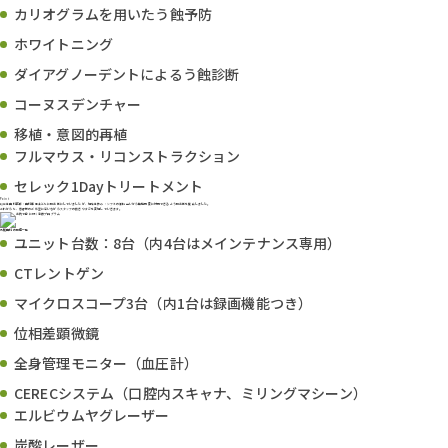
カリオグラムを用いたう蝕予防
ホワイトニング
ダイアグノーデントによるう蝕診断
コーヌスデンチャー
移植・意図的再植
フルマウス・リコンストラクション
セレック1Dayトリートメント
Point
以前は歯科医師・歯科衛生士ともに担当制にしていましたが、現在は休み・シフトの兼ね合いから臨機応変に対応できるよう担当制を廃止しました。
これからも、患者様のご希望に沿いながらスタッフの働きやすさを実現していきます。
丸尾歯科の設備一覧
ユニット台数：8台（内4台はメインテナンス専用）
CTレントゲン
マイクロスコープ3台（内1台は録画機能つき）
位相差顕微鏡
全身管理モニター（血圧計）
CERECシステム（口腔内スキャナ、ミリングマシーン）
エルビウムヤグレーザー
炭酸レーザー